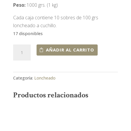
Peso:
1000 grs. (1 kg)
Cada caja contiene 10 sobres de 100 grs
loncheado a cuchillo.
17 disponibles
Loncheado
AÑADIR AL CARRITO
de
Paleta
de
Categoría:
Loncheado
Bellota
Ibérica
Productos relacionados
50%
Raza
Ibérica
cantidad