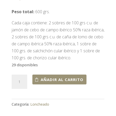
Peso total:
600 grs.
Cada caja contiene: 2 sobres de 100 grs c.u. de
jamón de cebo de campo ibérico 50% raza ibérica,
2 sobres de 100 grs c.u. de caña de lomo de cebo
de campo ibérica 50% raza ibérica, 1 sobre de
100 grs. de salchichón cular ibérico y 1 sobre de
100 grs. de chorizo cular ibérico.
29 disponibles
Lote
AÑADIR AL CARRITO
de
productos
ibéricos
Categoría:
Loncheado
cantidad