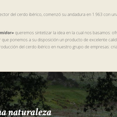
l sector del cerdo ibérico, comenzó su andadura en 1.963 con un
umidor»
queremos sintetizar la idea en la cual nos basamos: of
ber que ponemos a su disposición un producto de excelente calid
ducción del cerdo ibérico en nuestro grupo de empresas: crian
na naturaleza