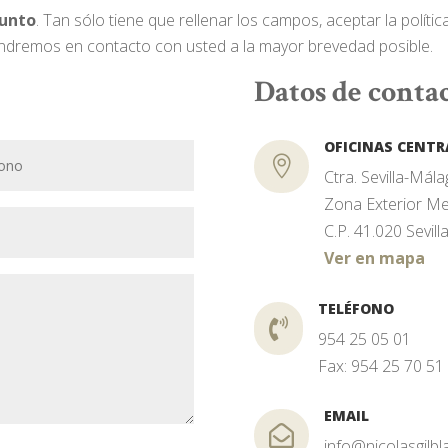
junto
. Tan sólo tiene que rellenar los campos, aceptar la polític
ondremos en contacto con usted a la mayor brevedad posible.
Datos de conta
OFICINAS CENTR

Ctra. Sevilla-Mál
Zona Exterior Me
C.P. 41.020 Sevill
Ver en mapa
TELÉFONO

954 25 05 01
Fax: 954 25 70 51
EMAIL

info@nicolasgilb