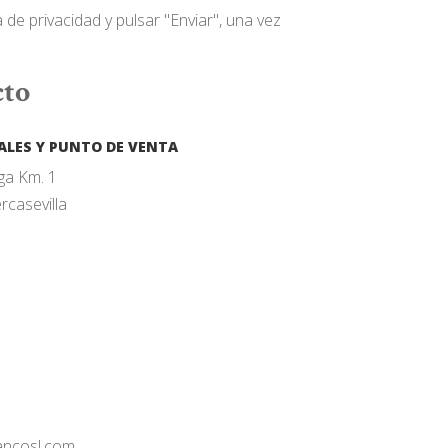
a de privacidad y pulsar "Enviar", una vez
cto
ALES Y PUNTO DE VENTA
aga Km. 1
rcasevilla
a
lancosl.com