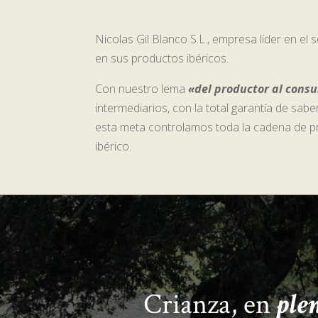
Nicolas Gil Blanco S.L., empresa líder en e
en sus productos ibéricos.
Con nuestro lema
«del productor al cons
intermediarios, con la total garantía de sa
esta meta controlamos toda la cadena de pro
ibérico.
Crianza, en
ple